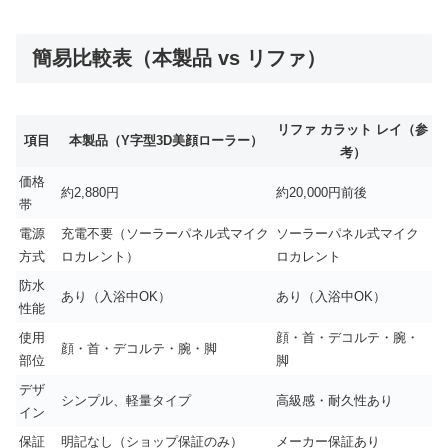
簡易比較表（本製品 vs リファ）
リファ カラット レイ（参
項目
本製品（Y字型3D美顔ローラー）
考）
価格
約2,880円
約20,000円前後
帯
電源
充電不要（ソーラーパネル式マイク
ソーラーパネル式マイク
方式
ロカレント）
ロカレント
防水
あり（入浴中OK）
あり（入浴中OK）
性能
使用
顔・首・デコルテ・腕・
顔・首・デコルテ・腕・脚
部位
脚
デザ
シンプル、軽量タイプ
高級感・耐久性あり
イン
保証
明記なし（ショップ保証のみ）
メーカー保証あり