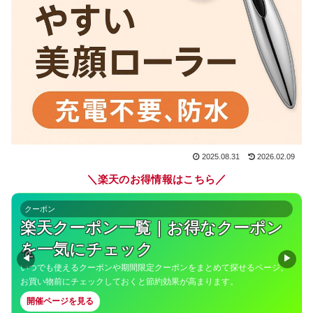
2025.08.31
2026.02.09
＼
／
楽天のお得情報はこちら
クーポン
楽天クーポン一覧｜お得なクーポン
を一気にチェック
◀
▶
いつでも使えるクーポンや期間限定クーポンをまとめて探せるページ。
お買い物前にチェックしておくと節約効果が高まります。
開催ページを見る