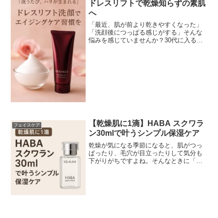
ドレスリフトで乾燥知らずの素肌
へ
「最近、肌が前より乾きやすくなった」
「洗顔後につっぱる感じがする」そんな
悩みを感じていませんか？30代に入る
と、肌のターンオーバーがゆるやかにな
り、洗顔の仕方ひとつでも肌の調子に差
が出てきます。だからこそ今、見直した
いのが「洗顔料の質」です...
【乾燥肌に1滴】HABA スクワラ
フェイスケア
ン30mlで叶うシンプル保湿ケア
乾燥が気になる季節になると、肌がつっ
ぱったり、毛穴が目立ったりして気分も
下がりがちですよね。そんなときに「シ
ンプルだけどしっかり潤うスキンケア」
を探している人におすすめなのが、
HABA スクワラン 30mlです。わたしも最
初は「オイルってベ...