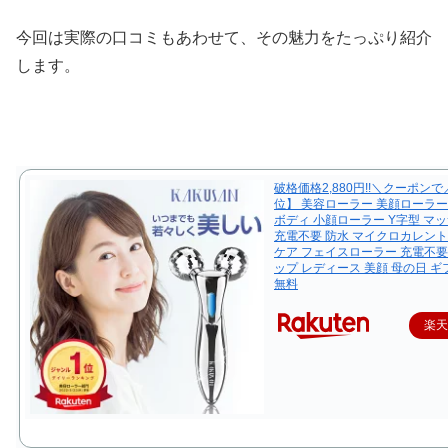
今回は実際の口コミもあわせて、その魅力をたっぷり紹介
します。
破格価格2,880円!!＼クーポン
位】 美容ローラー 美顔ローラー
ボディ 小顔ローラー Y字型 マッ
充電不要 防水 マイクロカレント
ケア フェイスローラー 充電不要
ップ レディース 美顔 母の日 ギ
無料
楽