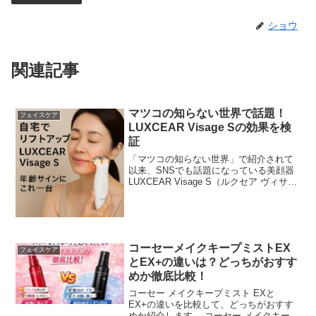
ショウ
関連記事
マツコの知らない世界で話題！
フェイスケア
LUXCEAR Visage Sの効果を検
証
「マツコの知らない世界」で紹介されて
以来、SNSでも話題になっている美顔器
LUXCEAR Visage S（ルクセア ヴィサー
ジュS）。「フェイスラインがすっきりし
た」「ほうれい線が目立たなくなった」
と口コミで注目されるこの機種、実は“複
合...
コーセーメイクキープミストEX
フェイスケア
とEX+の違いは？どっちがおすす
めか徹底比較！
コーセー メイクキープミスト EXと
EX+の違いを比較して、どっちがおすす
めか紹介します。 コーセー メイクキープ