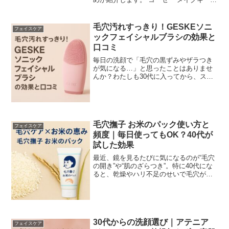
ミスト EXとEX+ですが、どんな違いがあ
るのか、どっちがいいのか気になります
よね。コーセー メイクキープミスト EX
毛穴汚れすっきり！GESKEソニ
フェイスケア
とEX+...
ックフェイシャルブラシの効果と
口コミ
毎日の洗顔で「毛穴の黒ずみやザラつき
が気になる…」と思ったことはありませ
んか？わたしも30代に入ってから、スキ
ンケアに力を入れているのに毛穴汚れだ
けはなかなか落ちないと感じることがあ
りました。そんなときに出会ったのが
「GESKE ソニック ...
毛穴撫子 お米のパック使い方と
フェイスケア
頻度｜毎日使ってもOK？40代が
試した効果
最近、鏡を見るたびに気になるのが“毛穴
の開き”や“肌のざらつき”。特に40代にな
ると、乾燥やハリ不足のせいで毛穴が前
より目立つ気がしませんか？わたしも同
じ悩みを抱えていて、「何か手軽にケア
できるものないかな…」と探して出会っ
たのが、石澤研究...
30代からの洗顔選び｜アテニア
フェイスケア