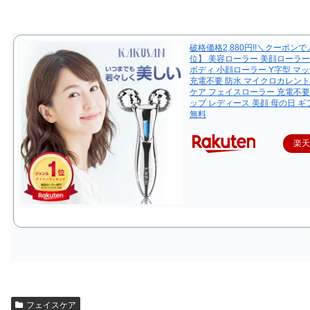
破格価格2,880円!!＼クーポン
位】 美容ローラー 美顔ローラー
ボディ 小顔ローラー Y字型 マッ
充電不要 防水 マイクロカレント
ケア フェイスローラー 充電不要
ップ レディース 美顔 母の日 ギ
無料
楽
フェイスケア