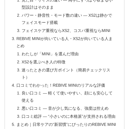
見た目・サイズの違い ― 両手にすっぽり収まる小
型設計はそのまま
パワー・静音性・モード数の違い ― XS2は静かで
フェイスモード搭載
フェイスケア重視ならXS2、コスパ重視ならMINI
REBIVE MINIが向いている人・XS2が向いている人ま
とめ
わたしが「MINI」を選んだ理由
XS2を選ぶべき人の特徴
迷ったときの選び方ポイント（簡易チェックリス
ト）
口コミでわかった！REBIVE MINIのリアルな評価
良い口コミ ― 軽くて使いやすい、顔にも安心して
使える
悪い口コミ ― 音が少し気になる、強度は控えめ
口コミ総評 ― “小さいのに本格派”が支持される理由
まとめ｜日常ケアの“新習慣”にぴったりのREBIVE MINI