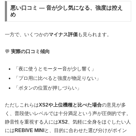
悪い口コミ ― 音が少し気になる、強度は控え
め
一方で、いくつかの
マイナス評価
も見られます。
💬
実際の口コミ傾向
「夜に使うとモーター音が少し響く」
「プロ用に比べると強度が物足りない」
「ボタンの位置が押しづらい」
ただしこれらは
XS2や上位機種と比べた場合
の意見が多
く、普段使いレベルでは十分満足という声が圧倒的です。
静音性を重視する人には
XS2
、気軽に全身をほぐしたい人
には
REBIVE MINI
と、目的に合わせた選び分けがポイン