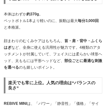
本体はわずか
約370g
。
ペットボトル1本より軽いのに、振動は最大
毎分3,000回
と本格派。
顔まわりのむくみケアはもちろん、
首・肩・背中・ふくら
はぎ
など、全身に使える汎用性が魅力です。4種類のアタ
ッチメントが付属していて、フェイスには柔らかい球形ヘ
ッド、太ももには平形ヘッドなど、
部位ごとに最適な刺激
を選べる
のも嬉しいポイント。
楽天でも常に上位。人気の理由は“バランスの
良さ”
REBIVE MINI
は、「パワー」「静音性」「価格」「サイ