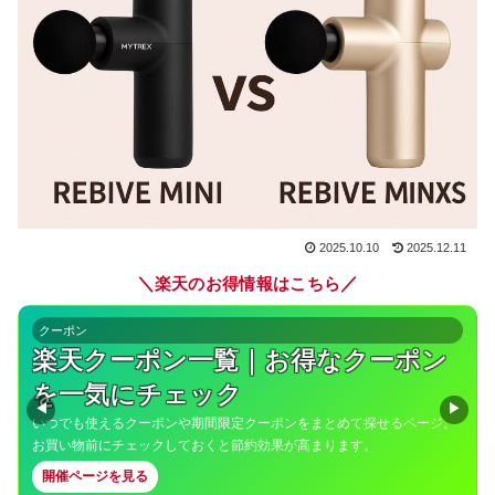
2025.10.10
2025.12.11
＼
／
楽天のお得情報はこちら
クーポン
楽天クーポン一覧｜お得なクーポン
を一気にチェック
◀
▶
いつでも使えるクーポンや期間限定クーポンをまとめて探せるページ。
お買い物前にチェックしておくと節約効果が高まります。
開催ページを見る