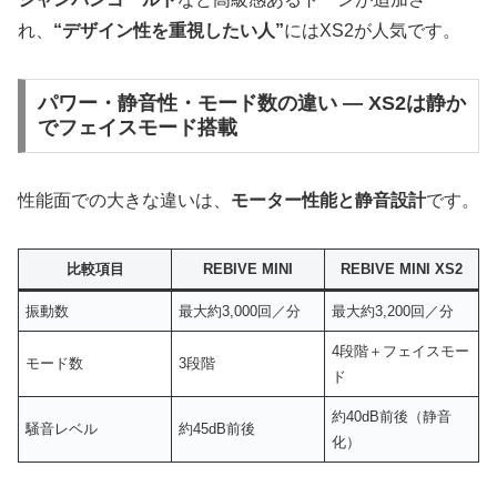
れ、
“デザイン性を重視したい人”
にはXS2が人気です。
パワー・静音性・モード数の違い ― XS2は静か
でフェイスモード搭載
性能面での大きな違いは、
モーター性能と静音設計
です。
比較項目
REBIVE MINI
REBIVE MINI XS2
振動数
最大約3,000回／分
最大約3,200回／分
4段階＋フェイスモー
モード数
3段階
ド
約40dB前後（静音
騒音レベル
約45dB前後
化）