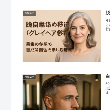
白髪染め
年
け
行
白
白髪染め
3
黒
まう