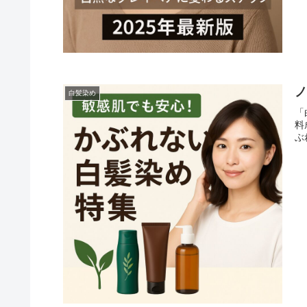
白髪染め
「
料
ぶ