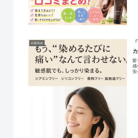
「
白髪染め
カ
髪
感
安