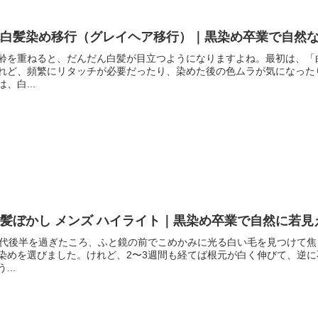
脱白髪染め移行（グレイヘア移行）｜黒染め卒業で自然
齢を重ねると、だんだん白髪が目立つようになりますよね。最初は、「
れど、頻繁にリタッチが必要だったり、染めた後の色ムラが気になった
は、白...
髪ぼかし メンズ ハイライト｜黒染め卒業で自然に若見
0代後半を過ぎたころ、ふと鏡の前でこめかみに光る白い毛を見つけて
染めを選びました。けれど、2〜3週間も経てば根元が白く伸びて、逆
...