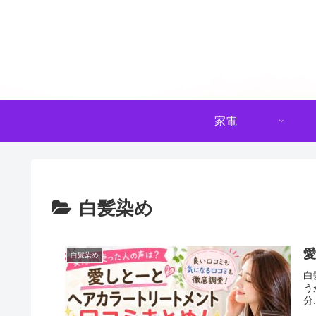
家電
白髪染め
白髪染め
白
う
分.