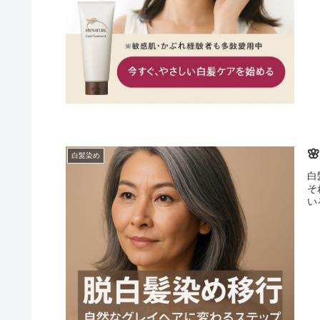

白髪染め
白
そ
い