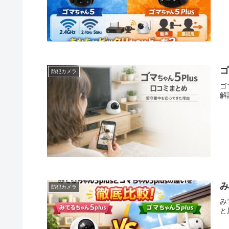
ゴ
防犯カメラ
ゴ
解
み
防犯カメラ
み
と