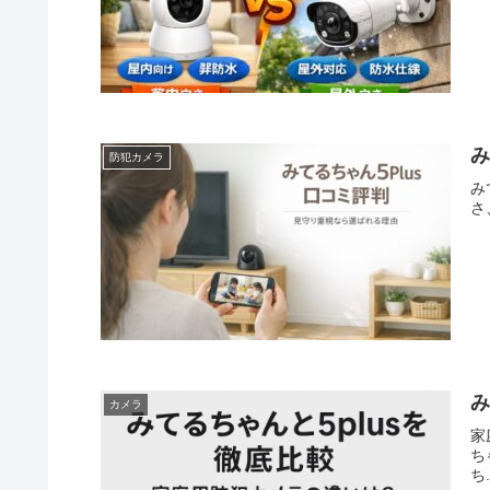
み
防犯カメラ
み
さ
み
カメラ
家
ち
ち.