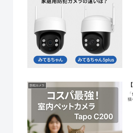
【
防犯カメラ
「
猫