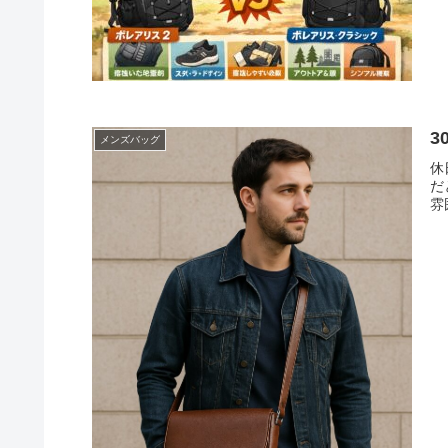
メンズバッグ
休
だ
雰