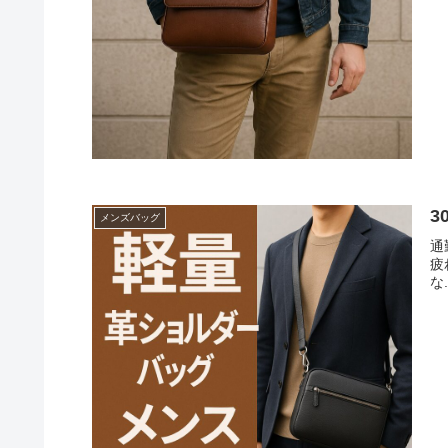
メンズバッグ
通
疲
な.