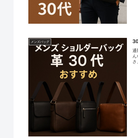
3
メンズバッグ
通
ん
さ