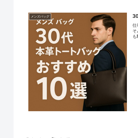
3
メンズバッグ
仕
そ
も