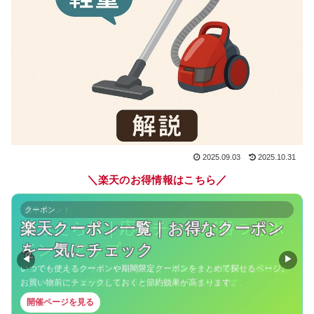
2025.09.03
2025.10.31
＼
／
楽天のお得情報はこちら
クーポン
楽天クーポン一覧｜お得なクーポン
を一気にチェック
◀
▶
いつでも使えるクーポンや期間限定クーポンをまとめて探せるページ。
お買い物前にチェックしておくと節約効果が高まります。
開催ページを見る