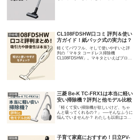
スクリーナー VC-CLW33です。 毎日の掃
除がラクになるような使いやすさと、お
部屋の隅々までキレイにできるパワフル
さが人気の理...
CL108FDSHW口コミ 評判＆使い
掃除機
方ガイド！紙パック式の実力は？
軽くてパワフル、そして使いやすいと評
判の「マキタ コードレス掃除機
CL108FDSHW」。マキタといえばプロの
現場でも使われる信頼のブランド。その
技術を活かした家庭用掃除機は、特に主
婦層や一人暮らしの方から高い支持を得
ています。このCL10...
三菱 Be-K TC-FRX1は本当に軽い
掃除機
安い掃除機？評判と他モデル比較
「軽くて安い掃除機が欲しいけど、ちゃ
んと吸ってくれるの？」 ──そんなふうに
悩んでいませんか？ わたしも以前はコー
ドレス掃除機を使っていたんですが、バ
ッテリー切れや吸引力不足でストレスが
たまることがありました。そこで気にな
子育て家庭におすすめ！日立PV-
ったのが、三菱電機...
掃除機