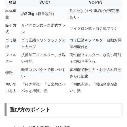
項目
VC-C7
VC-PH9
本体重
約2.8kg（やや重めだが安定感
約2.3kg（軽量設計）
量
あり）
吸引方
サイクロン式＋自走式ブラ
サイクロン式＋自走式ブラシ
式
シ
ゴミ処
ゴミ圧縮＆ワンタッチダス
ゴミ圧縮＆フィルター自動お掃
理
トカップ
除機能付き
フィル
抗菌加工フィルター、水洗
高性能フィルター、水洗い可能
ター
い可能
＋自動お手入れ
軽量コンパクトで扱いやす
多機能で吸引力・お手入れ性を
特徴
い
さらに強化
向いて
「軽さ重視」「日常的にパ
「機能充実」「掃除頻度が高
いる人
パッと掃除」派
い」派
選び方のポイント