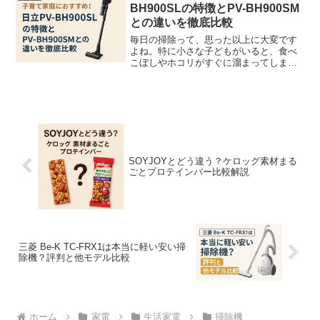
BH900SLの特徴とPV-BH900SM
との違いを徹底比較
毎日の掃除って、思った以上に大変です
よね。特に小さな子どもがいると、食べ
こぼしやホコリがすぐに溜まってしまっ
て「気づいたらまた掃除…」なんてこと
も。わたしも以前は「軽くてすぐ使える
掃除機が欲しい！」と思いながら、パワ
ー不足や扱いにくさに悩ん...
SOYJOYとどう違う？ケロッグ素材まる
ごとプロテインバー比較解説
三菱 Be-K TC-FRX1は本当に軽い安い掃
除機？評判と他モデル比較
ホーム
家電
生活家電
掃除機