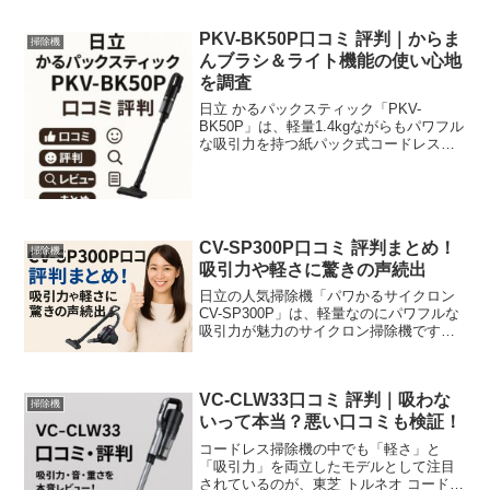
PKV-BK50P口コミ 評判｜からま
掃除機
んブラシ＆ライト機能の使い心地
を調査
日立 かるパックスティック「PKV-
BK50P」は、軽量1.4kgながらもパワフル
な吸引力を持つ紙パック式コードレス掃
除機です。 日立独自のからまんブラシや
ゴミくっきりライトなど、日常の掃除を
より快適にする工夫が詰まっています。
▼実際の利用...
CV-SP300P口コミ 評判まとめ！
掃除機
吸引力や軽さに驚きの声続出
日立の人気掃除機「パワかるサイクロン
CV-SP300P」は、軽量なのにパワフルな
吸引力が魅力のサイクロン掃除機です。
コード付きタイプで安定した吸引力を維
持しながら、約2.5kgという驚きの軽さ
で、毎日の掃除もラクラク。▼特に女性
VC-CLW33口コミ 評判｜吸わな
やシニア世...
掃除機
いって本当？悪い口コミも検証！
コードレス掃除機の中でも「軽さ」と
「吸引力」を両立したモデルとして注目
されているのが、東芝 トルネオ コードレ