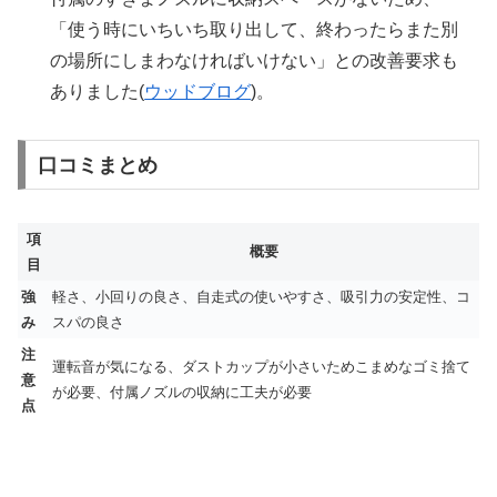
「使う時にいちいち取り出して、終わったらまた別
の場所にしまわなければいけない」との改善要求も
ありました(
ウッドブログ
)。
口コミまとめ
項
概要
目
強
軽さ、小回りの良さ、自走式の使いやすさ、吸引力の安定性、コ
み
スパの良さ
注
運転音が気になる、ダストカップが小さいためこまめなゴミ捨て
意
が必要、付属ノズルの収納に工夫が必要
点