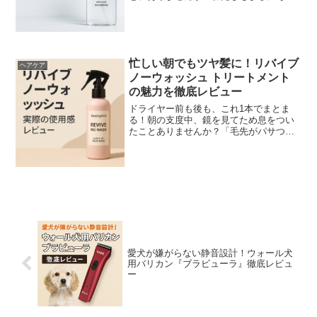
一人。50代に入ってから、シャンプー選
びの基準が「洗えればいい」から「清潔
感をどう保つか」に変わってきました。
ただ、いわゆる“育毛シ...
忙しい朝でもツヤ髪に！リバイブ
ヘアケア
ノーウォッシュ トリートメント
の魅力を徹底レビュー
ドライヤー前も後も、これ1本でまとま
る！朝の支度中、鏡を見てため息をつい
たことありませんか？「毛先がパサつい
て広がる」「昨日のアイロンのせいでツ
ヤがない」——そんな30代の髪悩みは、
乾燥と熱ダメージの蓄積が原因です。で
も、仕事に家事に追われ...
愛犬が嫌がらない静音設計！ウォール犬
用バリカン『ブラビューラ』徹底レビュ
ー