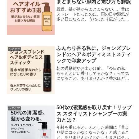
まとまらない原因と選び方も解説
最近、髪が朝からまとまらない…。昔は
ストレートだったのに、雨の日や湿気が
多い日になると、うねったり広がったり
してしまう。わたしも30代に入ってか
ら、急に髪質が変わったと感じることが
増えました。特に、表面の髪がポワポワ
浮くクセ毛じゃなかったの...
ふんわり香る私に。ジョンズブレ
ヘアケア
ンドのヘア＆ボディミストスティ
ックで印象アップ
朝の通勤前やお出かけ前、「今日の私、
ちゃんといい香りしてるかな？」って気
になること、ありませんか？香水ほど強
くなく、でもふんわりと清潔感をまとい
たい。そんな願いを叶えてくれるのが、
ジョンズブレンドの「ヘア＆ボディミス
ト スティック」です。人...
50代の清潔感を取り戻す！リップ
ヘアケア
ス スタイリストシャンプーの実
力とは？
年齢を重ねると、ふとした瞬間に「昔よ
り髪にコシがなくなったな」と感じるこ
と、ありませんか？わたしもまさにその