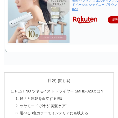
美髪 ヘアケア フェスティノ ホ
ドベージュ シャイニーブラウン S
029
楽
目次
FESTINO ツヤモイスト ドライヤー SMHB-029とは？
軽さと速乾を両立する設計
ツヤモードで叶う“美髪ケア”
選べる3色カラーでインテリアにも映える