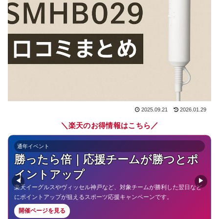
2025.09.21
2026.01.29
＼
／
楽天のお得情報はこちら
クーポン
楽天クーポン一覧｜お得なクーポン
を一気にチェック
◀
▶
いつでも使えるクーポンや期間限定クーポンをまとめて探せるページ。
お買い物前にチェックしておくと節約効果が高まります。
開催ページを見る