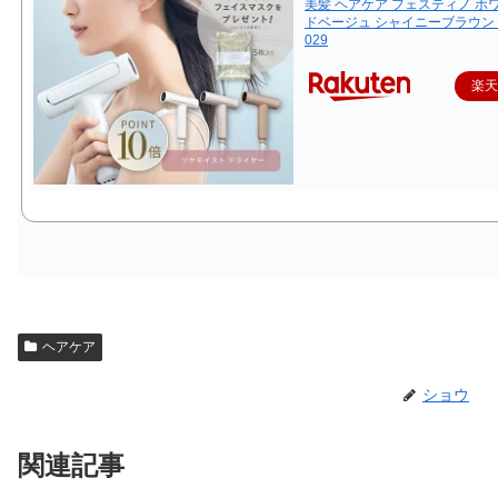
美髪 ヘアケア フェスティノ ホ
ドベージュ シャイニーブラウン S
029
楽
ヘアケア
ショウ
関連記事