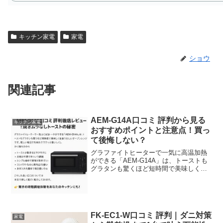
キッチン家電
家電
ショウ
関連記事
AEM-G14A口コミ 評判から見る
キッチン家電
おすすめポイントと注意点！買っ
て後悔しない？
グラファイトヒーターで一気に高温加熱
ができる「AEM-G14A」は、トーストも
グラタンも驚くほど短時間で美味しく仕
上がる話題のオーブンレンジです。忙し
い毎日でも時短でサクッと調理できるの
が魅力で、見た目もおしゃれなのでキッ
チンに置くだけで気...
FK-EC1-W口コミ 評判｜ダニ対策
家電