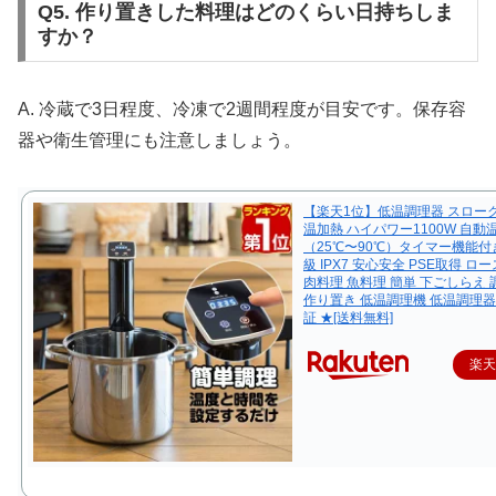
Q5. 作り置きした料理はどのくらい日持ちしま
すか？
A. 冷蔵で3日程度、冷凍で2週間程度が目安です。保存容
器や衛生管理にも注意しましょう。
【楽天1位】低温調理器 スロー
温加熱 ハイパワー1100W 自動
（25℃〜90℃）タイマー機能付
級 IPX7 安心安全 PSE取得 
肉料理 魚料理 簡単 下ごしらえ
作り置き 低温調理機 低温調理器
証 ★[送料無料]
楽