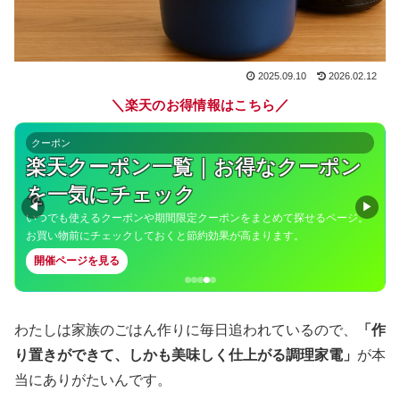
2025.09.10
2026.02.12
＼
／
楽天のお得情報はこちら
クーポン
楽天クーポン一覧｜お得なクーポン
を一気にチェック
◀
▶
いつでも使えるクーポンや期間限定クーポンをまとめて探せるページ。
お買い物前にチェックしておくと節約効果が高まります。
開催ページを見る
わたしは家族のごはん作りに毎日追われているので、
「作
り置きができて、しかも美味しく仕上がる調理家電」
が本
当にありがたいんです。