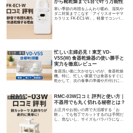
から靴乾燥まで1台で叶う万能性
寒い季節の布団をふんわり暖め、湿気や
ダニ対策までこなす「アイリスオーヤマ
カラリエ FK-EC1-W」。軽量でコンパク
トな設計ながら、布団・靴・衣類まで幅
広く乾燥でき、操作も簡単です。▼実際
の口コミでは、 音が静かで夜でも使える
コンパクト...
忙しい主婦必見！東芝 VD-
キッチン家電
V5S(W) 食器乾燥器の使い勝手と
実力を徹底レビュー
食器洗い後に欠かせないのが、食器乾燥
機。特に、忙しい家庭では食器をすぐに
乾かして、次の食事の準備や片付けに取
り掛かりたいものです。そんな中で注目
したいのが、東芝 VD-V5S(W) 食器乾燥
器。このモデルは、乾燥機能の高さだけ
RMC-03W口コミ 評判と使い方｜
キッチン家電
でなく、省エネ...
不器用でも丸く切れる秘密とは？
お正月やお祝いの席で大活躍する「お
餅」。でも包丁でカットするのは手間だ
し、危ないし、サイズもバラバラになり
がち。そんなお悩みを解決してくれるの
が、エムケー精工の餅カッター「まんま