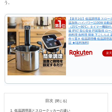
う。
【楽天1位】低温調理器 スロー
温加熱 ハイパワー1100W 自動
（25℃〜90℃）タイマー機能付
級 IPX7 安心安全 PSE取得 
肉料理 魚料理 簡単 下ごしらえ
作り置き 低温調理機 低温調理器
証 ★[送料無料]
楽
目次
低温調理器とスロークッカーの違い