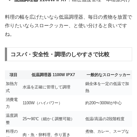
料理の幅を広げたいなら低温調理器、毎日の煮物を放置で
作りたいならスロークッカー、と使い分けると良いです
ね。
コスパ・安全性・調理のしやすさで比較
項目
低温調理器 1100W IPX7
一般的なスロークッカー
加熱方
鍋全体を一定の低温で加
水温を正確に管理して調理
式
熱
消費電
1100W（ハイパワー）
約200〜300Wが中心
力
温度調
25〜90℃（細かく調整可能）
低温/高温の2段階程度
整
料理の
煮物、カレー、スープな
肉・魚・卵料理、作り置き