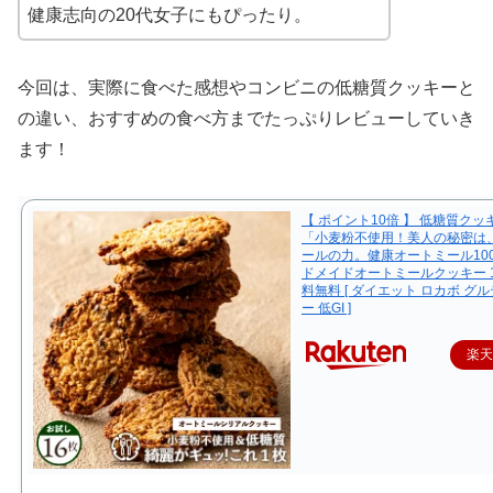
健康志向の20代女子にもぴったり。
今回は、実際に食べた感想やコンビニの低糖質クッキーと
の違い、おすすめの食べ方までたっぷりレビューしていき
ます！
【 ポイント10倍 】 低糖質クッ
「小麦粉不使用！美人の秘密は
ールの力。健康オートミール10
ドメイドオートミールクッキー 1
料無料 [ ダイエット ロカボ グ
ー 低GI ]
楽