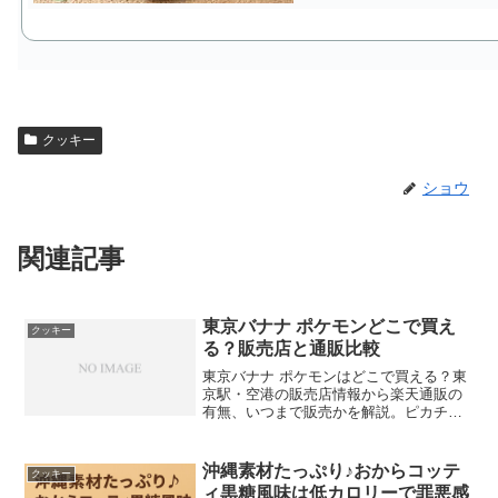
クッキー
ショウ
関連記事
東京バナナ ポケモンどこで買え
クッキー
る？販売店と通販比較
東京バナナ ポケモンはどこで買える？東
京駅・空港の販売店情報から楽天通販の
有無、いつまで販売かを解説。ピカチュ
ウ東京ばな奈やクッキーサンド3種を父目
線で比較し、家族向け・配り用・甘党向
けの選び方をまとめました。
沖縄素材たっぷり♪おからコッテ
クッキー
ィ黒糖風味は低カロリーで罪悪感