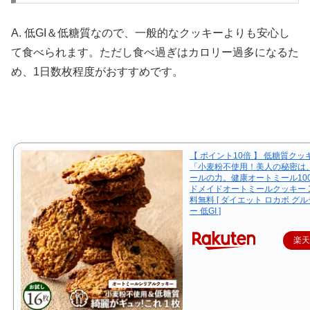
A. 低GI＆低糖質なので、一般的なクッキーよりも安心し
て食べられます。ただし食べ過ぎはカロリー過多になるた
め、1日数枚程度がおすすめです。
【 ポイント10倍 】 低糖質クッ
「小麦粉不使用！美人の秘密は
ールの力。健康オートミール10
ドメイドオートミールクッキー 1
料無料 [ ダイエット ロカボ グ
ー 低GI ]
楽