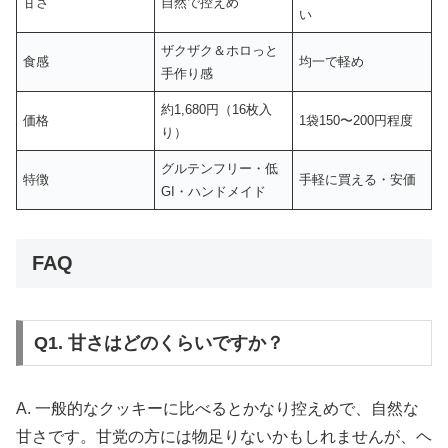
甘さ
自然で控えめ
い
ザクザク＆ホロっと
食感
均一で軽め
手作り感
約1,680円（16枚入
価格
1袋150〜200円程度
り）
グルテンフリー・低
特徴
手軽に買える・安価
GI・ハンドメイド
FAQ
Q1. 甘さはどのくらいですか？
A. 一般的なクッキーに比べるとかなり控えめで、自然な
甘さです。甘党の方には物足りないかもしれませんが、ヘ