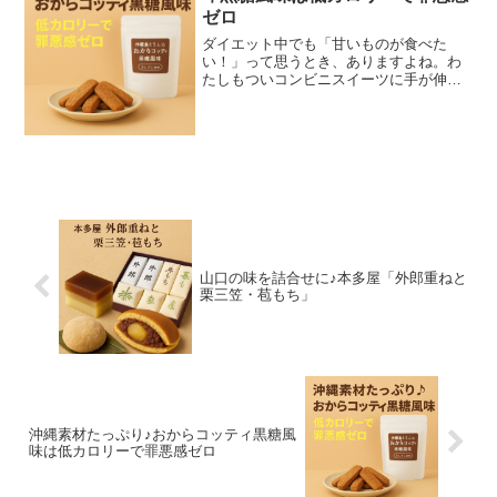
ゼロ
ダイエット中でも「甘いものが食べた
い！」って思うとき、ありますよね。わ
たしもついコンビニスイーツに手が伸び
そうになるのですが、カロリーが気にな
って後悔することも…。そんなときに出
会ったのが 「沖縄島とうふのおからコッ
ティ 黒糖風味 さんぴん...
山口の味を詰合せに♪本多屋「外郎重ねと
栗三笠・苞もち」
沖縄素材たっぷり♪おからコッティ黒糖風
味は低カロリーで罪悪感ゼロ