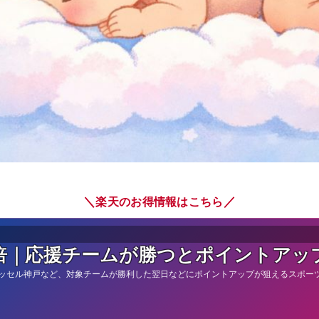
＼
／
楽天のお得情報はこちら
倍｜応援チームが勝つとポイントアッ
ッセル神戸など、対象チームが勝利した翌日などにポイントアップが狙えるスポー