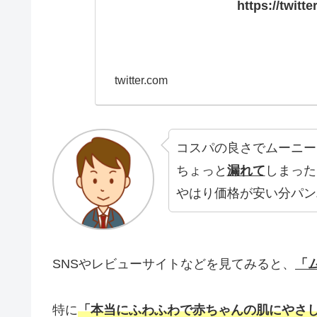
https://twit
twitter.com
コスパの良さでムーニー
ちょっと
漏れて
しまった
やはり価格が安い分パン
SNSやレビューサイトなどを見てみると、
「
特に
「本当にふわふわで赤ちゃんの肌にやさ