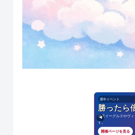
通年イベント
勝ったら
楽天イーグルスやヴィ
◀
す。
開催ページを見る