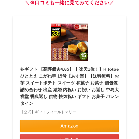
＼※⼝コミも⼀緒に⾒てみてください／
冬ギフト 【高評価★4.65】【 楽天1位！】Hitotoe
ひととえ こがね芋 15号【あす楽】【送料無料】お
芋 スイートポテト スイーツ 和菓子 お菓子 個包装
詰め合わせ 出産 結婚 内祝い お祝い お返し 中島大
祥堂 香典返し 供物 快気祝い ギフト お菓子 バレン
タイン
【公式】ギフトフィールドマリー
Amazon