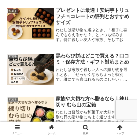
プレゼントに最適！安納芋トリュ
和菓子
フチョコレートの評判とおすすめ
サイズ
わたしは贈り物を選ぶとき、「相手に喜
んでもらえるかな？」といつも悩みま
す。特に親しい友人や家族、そしてお世
話になっている方へは、ちょっと特別感
のあるスイーツを選びたいんですよね。
そんなときに出会ったのが 「安納芋トリ
黒わらび餅はどこで買える？口コ
和菓子
ュフチョコレート」。鹿児...
ミ・保存方法・ギフト対応まとめ
わたしは家族や親しい人への贈り物を選
ぶとき、「せっかくならちょっと特別
で、誰にでも喜ばれるものにしたい」と
いつも思っています。そんなときに出会
ったのが、黒わらび餅。とろけるような
食感と黒糖の深い甘み、そして和三盆の
家族や大切な方へ贈るなら｜練り
上品さが感じられる和菓子で...
和菓子
切り むら山の宝箱
わたしは普段から和菓子が大好きで、特
別な日の贈り物にもよく選びます。特に
50代になると、両親や義理の親へのプレ
ゼント、家族とのお茶時間に「ちょっと
上品で華やかなものを選びたい」という
メニュー
ホーム
検索
トップ
気持ちが強くなりますよね。そんなとき