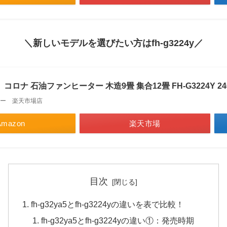
＼新しいモデルを選びたい方はfh-g3224y／
コロナ 石油ファンヒーター 木造9畳 集合12畳 FH-G3224Y 2
ー 楽天市場店
Amazon
楽天市場
目次
fh-g32ya5とfh-g3224yの違いを表で比較！
fh-g32ya5とfh-g3224yの違い①：発売時期