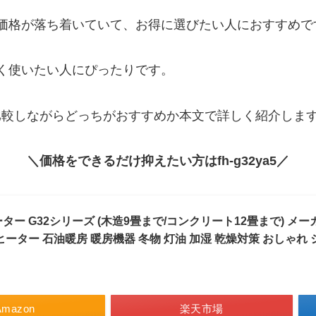
ため、価格が落ち着いていて、お得に選びたい人におすすめ
ら長く使いたい人にぴったりです。
いて、表で比較しながらどっちがおすすめか本文で詳しく紹介しま
＼価格をできるだけ抑えたい方はfh-g32ya5／
ー G32シリーズ (木造9畳まで/コンクリート12畳まで) メーカー
ーター 石油暖房 暖房機器 冬物 灯油 加湿 乾燥対策 おしゃれ シ
Amazon
楽天市場