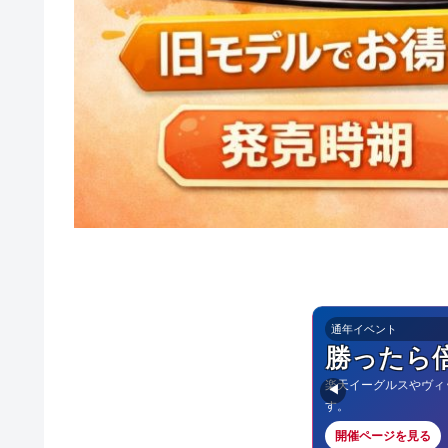
通年イベント
勝ったら
楽天イーグルスやヴィ
◀
す。
開催ページを見る