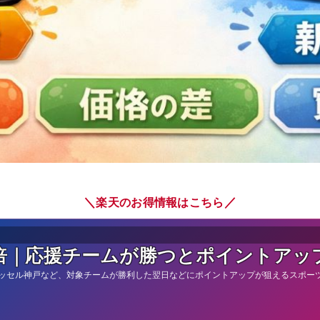
＼
／
楽天のお得情報はこちら
倍｜応援チームが勝つとポイントアッ
ッセル神戸など、対象チームが勝利した翌日などにポイントアップが狙えるスポー