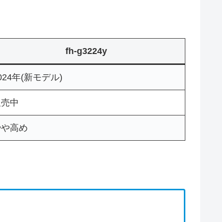
fh-g3224y
024年(新モデル)
販売中
やや高め