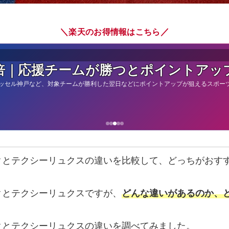
＼
／
楽天のお得情報はこちら
倍｜応援チームが勝つとポイントアッ
ッセル神戸など、対象チームが勝利した翌日などにポイントアップが狙えるスポー
クとテクシーリュクスの違いを比較して、どっちがおす
クとテクシーリュクスですが、
どんな違いがあるのか、
クとテクシーリュクスの違いを調べてみました。