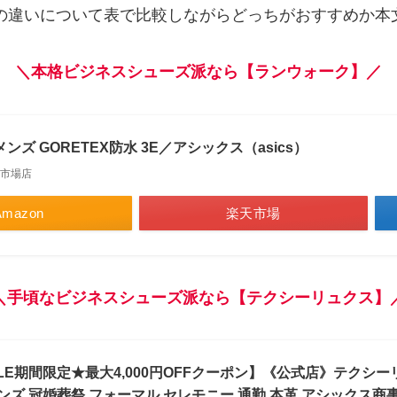
の違いについて表で比較しながらどっちがおすすめか本
＼本格ビジネスシューズ派なら【ランウォーク】／
ンズ GORETEX防水 3E／アシックス（asics）
市場店
Amazon
楽天市場
＼手頃なビジネスシューズ派なら【テクシーリュクス】
E期間限定★最大4,000円OFFクーポン】《公式店》テクシーリュク
メンズ 冠婚葬祭 フォーマル セレモニー 通勤 本革 アシックス商