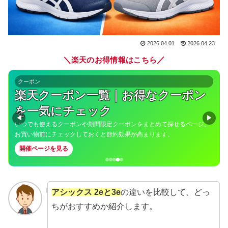
2026.04.01
2026.04.23
＼
／
楽天のお得情報はこちら
通年イベント
39ショップ限定｜送料無料ライン39
キャンペーン
◀
▶
3,980円（税込）以上の購入で送料無料になる対象ショップを集めた特
集。まとめ買いで送料を気にせずお得にショッピングできます。
開催ページを見る
アシックス 2eと3e
の違いを比較して、どっ
ちがおすすめか紹介します。