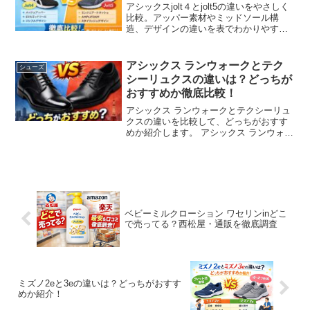
アシックスjolt４とjolt5の違いをやさしく
比較。アッパー素材やミッドソール構
造、デザインの違いを表でわかりやすく
紹介します。どっちがおすすめか、選び
方のポイントもまとめました。
アシックス ランウォークとテク
シューズ
シーリュクスの違いは？どっちが
おすすめか徹底比較！
アシックス ランウォークとテクシーリュ
クスの違いを比較して、どっちがおすす
めか紹介します。 アシックス ランウォー
クとテクシーリュクスですが、どんな違
いがあるのか、どっちがいいのか気にな
りますよね。 アシックス ランウォークと
テクシーリュク...
ベビーミルクローション ワセリンinどこ
で売ってる？西松屋・通販を徹底調査
ミズノ2eと3eの違いは？どっちがおすす
めか紹介！