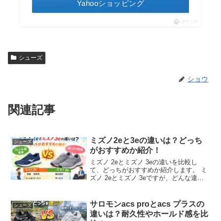
Yahooショッピング
ポチップ
シューズ
ショウ
関連記事
ミズノ2eと3eの違いは？どっち
シューズ
がおすすめか紹介！
ミズノ 2eとミズノ 3eの違いを比較し
て、どっちがおすすめか紹介します。 ミ
ズノ 2eとミズノ 3eですが、どんな違い
があるのか、どっちがいいのか気になり
ますよね。 ミズノ 2eとミズノ 3eの違い
を調べてみました。▼ミズノ 2eとミズ
サロモンacs proとacs プラスの
シューズ
ノ...
違いは？耐久性やホールド感を比