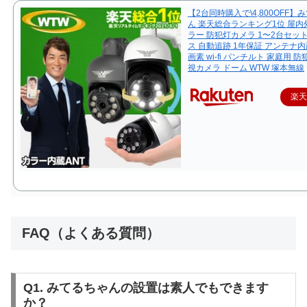
【2台同時購入で\4,800OFF】
ん 楽天総合ランキング1位 屋内
ラー 防犯灯カメラ 1〜2台セッ
ス 自動追跡 1年保証 アンテナ内蔵
画素 wi-fi パンチルト 家庭用 
視カメラ ドーム WTW 塚本無線
楽
FAQ（よくある質問）
Q1. みてるちゃんの設置は素人でもできます
か？