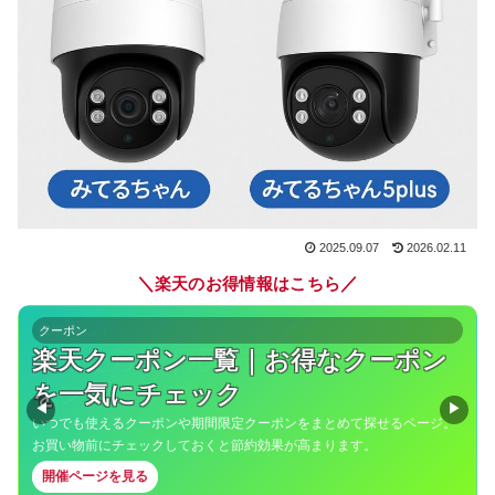
2025.09.07
2026.02.11
＼
／
楽天のお得情報はこちら
クーポン
楽天クーポン一覧｜お得なクーポン
を一気にチェック
◀
▶
いつでも使えるクーポンや期間限定クーポンをまとめて探せるページ。
お買い物前にチェックしておくと節約効果が高まります。
開催ページを見る