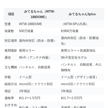
みてるちゃん（WTW-
項目
みてるちゃん5plus
188DOME）
型番
WTW-188DOME
（WTW-5PLUS系）
画素数
500万画素
約800万画素
屋内外対応（防水・防塵強
対応場所
屋内外対応（防水・防塵）
化）
夜間撮影
夜間カラー
夜間カラー＋高感度強化
通信
Wi-Fi（アンテナ内蔵）
Wi-Fi安定化モデル
パンチルト、自動追尾、AI人
主な機能
パンチルト、自動追尾
物検知
外観
ドーム型
ドーム型（デザイン改良）
録画方法
microSD／クラウド対応
microSD／クラウド対応
保証
1年保証
1年保証
価格帯
約1.2〜1.5万円
約1.7〜2.0万円
おすすめ
初心者・コスパ重視
高画質・安心重視