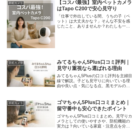
す。
【コスパ最強】室内ペットカメラ
防犯カメラ
はTapo C200で安心見守り
「仕事で外出している間、うちの子（ペ
ット）は大丈夫かな？」そんな不安を感
じたこと、ありませんか？わたしも一人
暮らしで猫を飼っているので、出かける
たびに様子が気になるんです。そこで便
利なのが「室内ペットカメラ」。中でも
TP-Link Tap...
みてるちゃん5Plus口コミ評判｜
防犯カメラ
見守り重視なら選ばれる理由
みてるちゃん5Plusの口コミ評判を主婦目
線で解説。子ども見守りに向いている理
由や良い点・気になる点、黒モデルのな
じみやすさ、ゴマちゃん5Plusとの違いも
分かりやすくまとめました。
ゴマちゃん5Plus口コミまとめ｜
防犯カメラ
留守番中も安心できたポイント
ゴマちゃん5Plus口コミまとめ。見守りカ
メラとしての使いやすさや、防犯機能の
実力は？向いている家庭・注意点を分か
りやすく解説します。