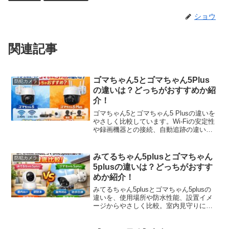
ショウ
関連記事
ゴマちゃん5とゴマちゃん5Plus
防犯カメラ
の違いは？どっちがおすすめか紹
介！
ゴマちゃん5とゴマちゃん5 Plusの違いを
やさしく比較しています。Wi-Fiの安定性
や録画機器との接続、自動追跡の違いを
わかりやすく整理し、それぞれどんな方
におすすめかを丁寧に紹介します。
みてるちゃん5plusとゴマちゃん
防犯カメラ
5plusの違いは？どっちがおすす
めか紹介！
みてるちゃん5plusとゴマちゃん5plusの
違いを、使用場所や防水性能、設置イメ
ージからやさしく比較。室内見守りに向
くモデルと屋外防犯に向くモデルの特徴
を表と文章でわかりやすく紹介していま