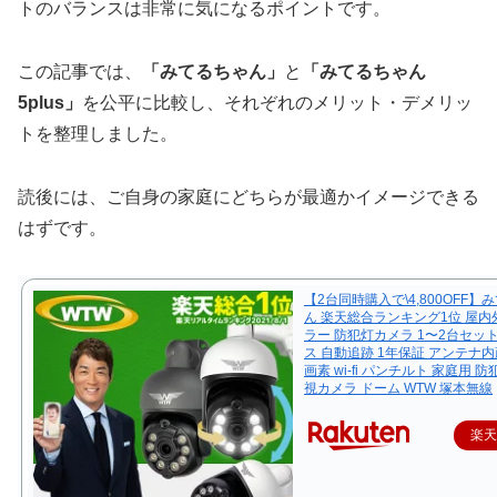
トのバランスは非常に気になるポイントです。
この記事では、
「みてるちゃん」
と
「みてるちゃん
5plus」
を公平に比較し、それぞれのメリット・デメリッ
トを整理しました。
読後には、ご自身の家庭にどちらが最適かイメージできる
はずです。
【2台同時購入で\4,800OFF】
ん 楽天総合ランキング1位 屋内
ラー 防犯灯カメラ 1〜2台セッ
ス 自動追跡 1年保証 アンテナ内蔵
画素 wi-fi パンチルト 家庭用 
視カメラ ドーム WTW 塚本無線
楽