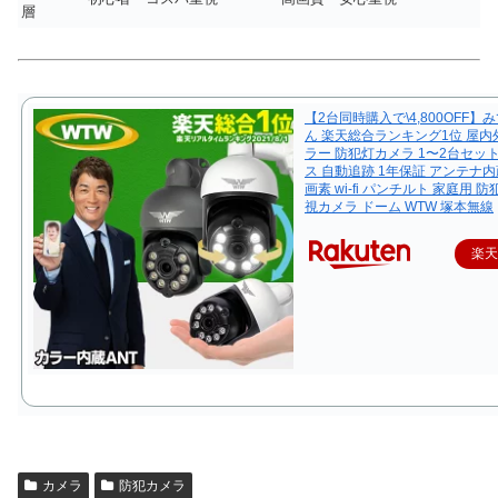
層
【2台同時購入で\4,800OFF】
ん 楽天総合ランキング1位 屋内
ラー 防犯灯カメラ 1〜2台セッ
ス 自動追跡 1年保証 アンテナ内蔵
画素 wi-fi パンチルト 家庭用 
視カメラ ドーム WTW 塚本無線
楽
カメラ
防犯カメラ