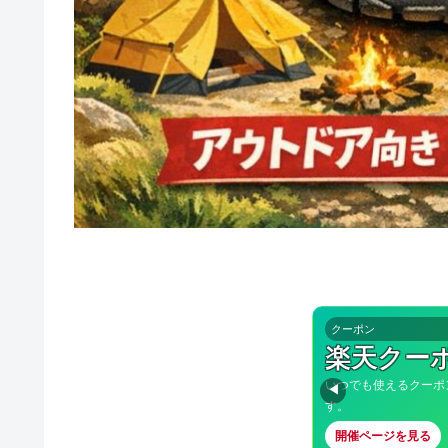
クーポン
楽天クー
いつでも使えるクーポ
◀
す。
開催ページを見る