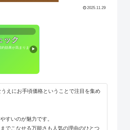
2025.11.29
ェック
節約効果が高まりま
▶
なうえにお手頃価格ということで注目を集め
きやすいのが魅力です。
物までこなせる万能さも人気の理由のひとつ