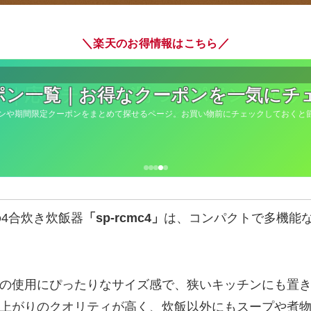
＼
／
楽天のお得情報はこちら
ポン一覧｜お得なクーポンを一気にチ
ンや期間限定クーポンをまとめて探せるページ。お買い物前にチェックしておくと
の4合炊き炊飯器
「sp-rcmc4」
は、コンパクトで多機能
の使用にぴったりなサイズ感で、狭いキッチンにも置
上がりのクオリティが高く、炊飯以外にもスープや煮