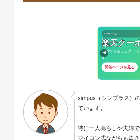
クーポン
楽天クー
いつでも使えるクーポ
◀
す。
開催ページを見る
simpus（シンプラス）
ています。
特に一人暮らしや夫婦で
マイコン式ながらも炊き