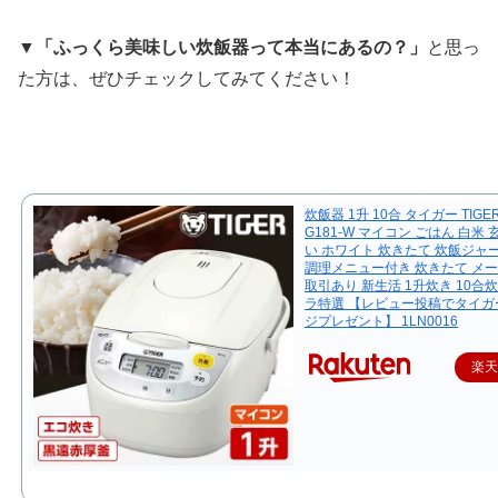
▼
「ふっくら美味しい炊飯器って本当にあるの？」
と思っ
た方は、ぜひチェックしてみてください！
炊飯器 1升 10合 タイガー TIGER
G181-W マイコン ごはん 白米 
い ホワイト 炊きたて 炊飯ジャ
調理メニュー付き 炊きたて メ
取引あり 新生活 1升炊き 10合
ラ特選 【レビュー投稿でタイガ
ジプレゼント】 1LN0016
楽