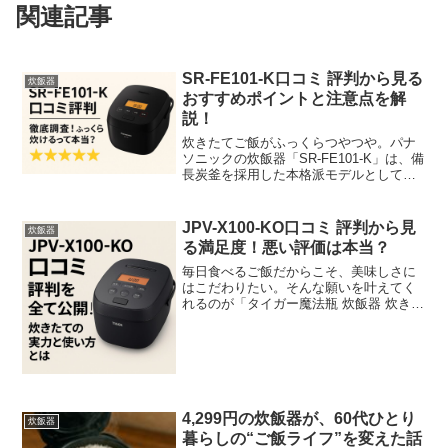
関連記事
SR-FE101-K口コミ 評判から見る
炊飯器
おすすめポイントと注意点を解
説！
炊きたてご飯がふっくらつやつや。パナ
ソニックの炊飯器「SR-FE101-K」は、備
長炭釜を採用した本格派モデルとして注
目を集めています。コンパクトで場所を
取らず、しかも操作はとてもシンプル。
忙しい毎日でも美味しいご飯を手軽に楽
JPV-X100-KO口コミ 評判から見
炊飯器
しみたいという...
る満足度！悪い評価は本当？
毎日食べるご飯だからこそ、美味しさに
はこだわりたい。そんな願いを叶えてく
れるのが「タイガー魔法瓶 炊飯器 炊きた
て JPV-X100-KO」です。遠赤9層土鍋か
まどコート釜と高火力IHで、まるで土鍋
で炊いたようなふっくらご飯が家庭でも
簡単に...
4,299円の炊飯器が、60代ひとり
炊飯器
暮らしの“ご飯ライフ”を変えた話