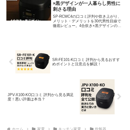
×黒デザインが一人暮らし男性に
刺さる理由
SP-RCMC4の口コミ評判や炊き上がり、
メリット・デメリットを30代男性目線で
徹底レビュー。4合炊き×黒デザインの多
機能炊飯器は一人暮らしに最適。ケー
キ・ヨーグルト対応の実力や他社比較も
わかりやすく解説します。
SR-FE101-K口コミ 評判から見るおすす
めポイントと注意点を解説！
JPV-X100-KO口コミ 評判から見る満足
度！悪い評価は本当？
ホーム
家電
キッチン家電
炊飯器