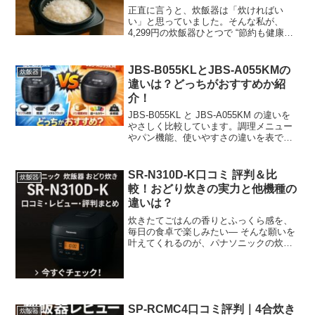
正直に言うと、炊飯器は「炊ければい
い」と思っていました。そんな私が、
4,299円の炊飯器ひとつで “節約も健康
も、なんだかうまく回り始めた” というお
話です。■ きっかけは「米代が気にな
る……」のひと言だった最近、食材の値
JBS-B055KLとJBS-A055KMの
炊飯器
段がじわじわ上がっ...
違いは？どっちがおすすめか紹
介！
JBS-B055KL と JBS-A055KM の違いを
やさしく比較しています。調理メニュー
やパン機能、使いやすさの違いを表で分
かりやすく紹介。どっちが自分に合うか
迷っている方に参考になる内容ですよ。
SR-N310D-K口コミ 評判＆比
炊飯器
較！おどり炊きの実力と他機種の
違いは？
炊きたてごはんの香りとふっくら感を、
毎日の食卓で楽しみたい— そんな願いを
叶えてくれるのが、パナソニックの炊飯
器「おどり炊き SR-N310D-K」です。 高
火力と独自の炊き技で、お米本来の甘み
と旨みを最大限に引き出してくれるこの
モデル。...
SP-RCMC4口コミ評判｜4合炊き
炊飯器