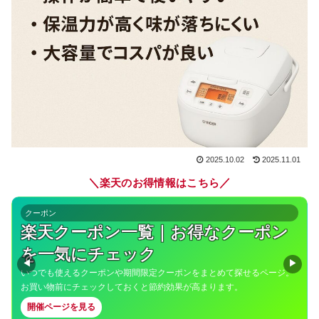
2025.10.02
2025.11.01
＼
／
楽天のお得情報はこちら
クーポン
楽天クーポン一覧｜お得なクーポン
を一気にチェック
◀
▶
いつでも使えるクーポンや期間限定クーポンをまとめて探せるページ。
お買い物前にチェックしておくと節約効果が高まります。
開催ページを見る