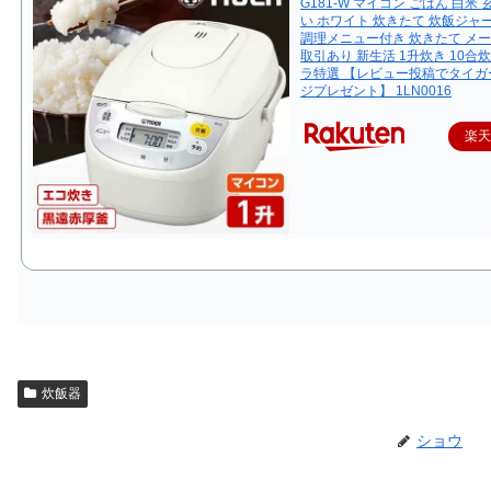
G181-W マイコン ごはん 白米 
い ホワイト 炊きたて 炊飯ジャ
調理メニュー付き 炊きたて メ
取引あり 新生活 1升炊き 10合
ラ特選 【レビュー投稿でタイガ
ジプレゼント】 1LN0016
楽
炊飯器
ショウ