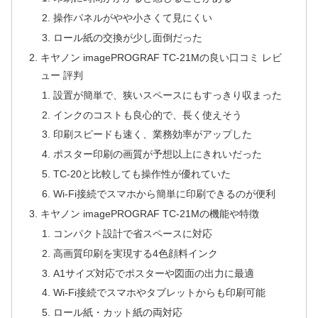
操作パネルがやや小さくて見にくい
ロール紙の交換が少し面倒だった
キヤノン imagePROGRAF TC-21Mの良い口コミ レビ
ュー 評判
設置が簡単で、狭いスペースにもすっきり収まった
インクのコストも良心的で、長く使えそう
印刷スピードも速く、業務効率がアップした
ポスター印刷の画質が予想以上にきれいだった
TC-20と比較しても操作性が優れていた
Wi-Fi接続でスマホから簡単に印刷できるのが便利
キヤノン imagePROGRAF TC-21Mの機能や特徴
コンパクト設計で省スペースに対応
高画質印刷を実現する4色顔料インク
A1サイズ対応でポスターや図面の出力に最適
Wi-Fi接続でスマホやタブレットからも印刷可能
ロール紙・カット紙の両対応