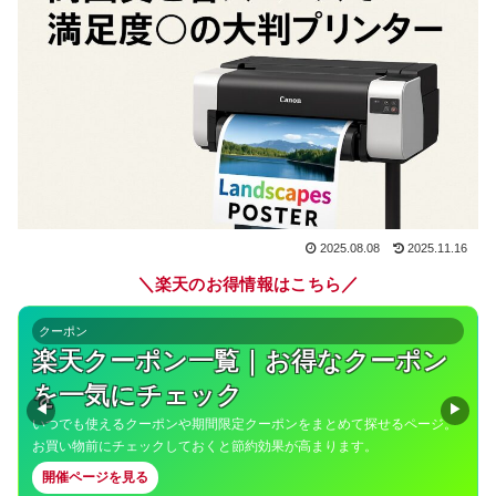
2025.08.08
2025.11.16
＼
／
楽天のお得情報はこちら
通年イベント
39ショップ限定｜送料無料ライン39
キャンペーン
◀
▶
3,980円（税込）以上の購入で送料無料になる対象ショップを集めた特
集。まとめ買いで送料を気にせずお得にショッピングできます。
開催ページを見る