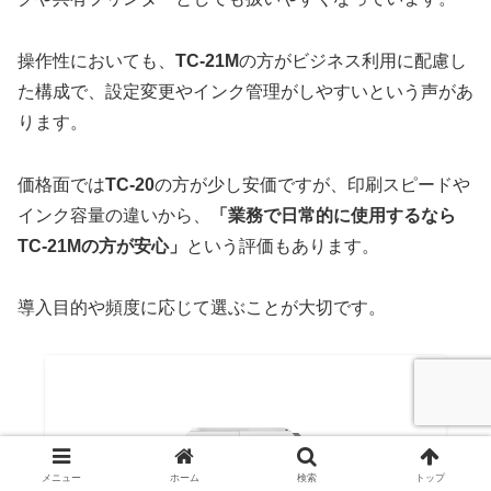
操作性においても、
TC-21M
の方がビジネス利用に配慮し
た構成で、設定変更やインク管理がしやすいという声があ
ります。
価格面では
TC-20
の方が少し安価ですが、印刷スピードや
インク容量の違いから、
「業務で日常的に使用するなら
TC-21Mの方が安心」
という評価もあります。
導入目的や頻度に応じて選ぶことが大切です。
メニュー
ホーム
検索
トップ