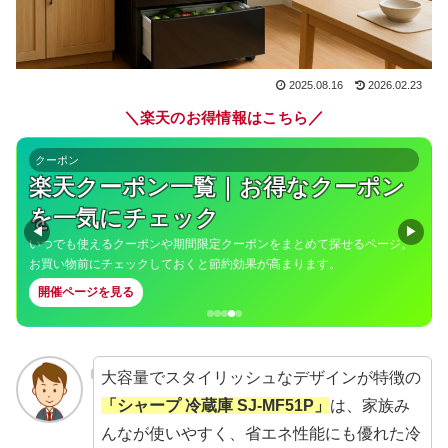
2025.08.16
2026.02.23
＼
／
楽天のお得情報はこちら
クーポン
楽天クーポン一覧｜お得なクーポン
を一気にチェック
◀
▶
いつでも使えるクーポンや期間限定クーポンをまとめて探せるページ。
お買い物前にチェックしておくと節約効果が高まります。
開催ページを見る
大容量でスタイリッシュなデザインが特徴の
「シャープ 冷蔵庫 SJ-MF51P」
は、家族み
んなが使いやすく、
省エネ性能
にも優れた冷